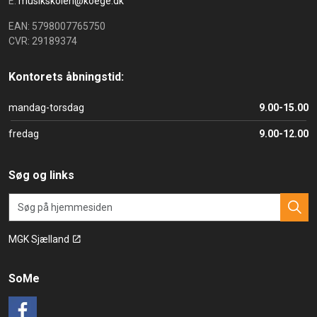
E:
musikskolen@koege.dk
EAN: 5798007765750
CVR: 29189374
Kontorets åbningstid:
mandag-torsdag
9.00-15.00
fredag
9.00-12.00
Søg og links
MGK Sjælland
SoMe