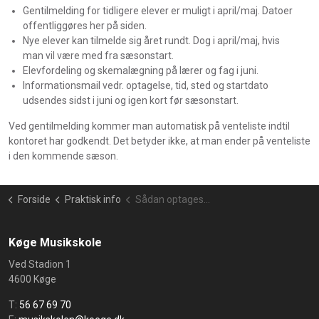
Gentilmelding for tidligere elever er muligt i april/maj. Datoer
offentliggøres her på siden.
Nye elever kan tilmelde sig året rundt. Dog i april/maj, hvis
man vil være med fra sæsonstart.
Elevfordeling og skemalægning på lærer og fag i juni.
Informationsmail vedr. optagelse, tid, sted og startdato
udsendes sidst i juni og igen kort før sæsonstart.
Ved gentilmelding kommer man automatisk på venteliste indtil
kontoret har godkendt. Det betyder ikke, at man ender på venteliste
i den kommende sæson.
Forside
Praktisk info
Sådan optages elever
Køge Musikskole
Ved Stadion 1
4600 Køge
T:
56 67 69 70