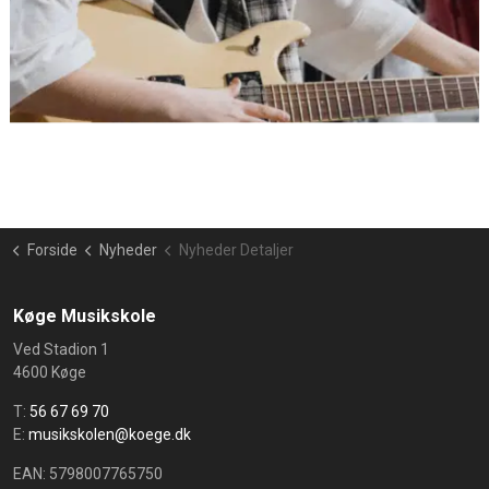
Forside
Nyheder
Nyheder Detaljer
Køge Musikskole
Ved Stadion 1
4600 Køge
T:
56 67 69 70
E:
musikskolen@koege.dk
EAN: 5798007765750