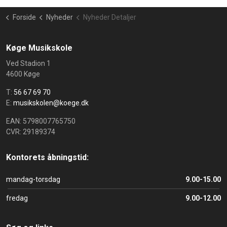
Forside
Nyheder
Nyheder Detaljer
Køge Musikskole
Ved Stadion 1
4600 Køge
T:
56 67 69 70
E:
musikskolen@koege.dk
EAN: 5798007765750
CVR: 29189374
Kontorets åbningstid:
mandag-torsdag
9.00-15.00
fredag
9.00-12.00