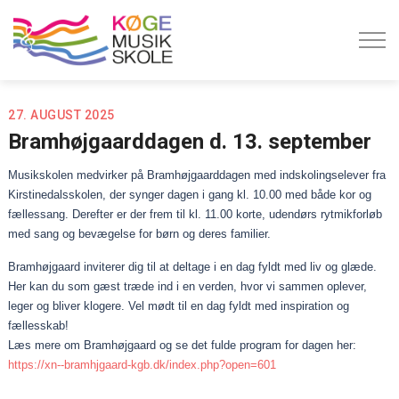
27. AUGUST 2025
Bramhøjgaarddagen d. 13. september
Musikskolen medvirker på Bramhøjgaarddagen med indskolingselever fra
Kirstinedalsskolen, der synger dagen i gang kl. 10.00 med både kor og
fællessang. Derefter er der frem til kl. 11.00 korte, udendørs rytmikforløb
med sang og bevægelse for børn og deres familier.
Bramhøjgaard inviterer dig til at deltage i en dag fyldt med liv og glæde.
Her kan du som gæst træde ind i en verden, hvor vi sammen oplever,
leger og bliver klogere. Vel mødt til en dag fyldt med inspiration og
fællesskab!
Læs mere om Bramhøjgaard og se det fulde program for dagen her:
https://xn--bramhjgaard-kgb.dk/index.php?open=601