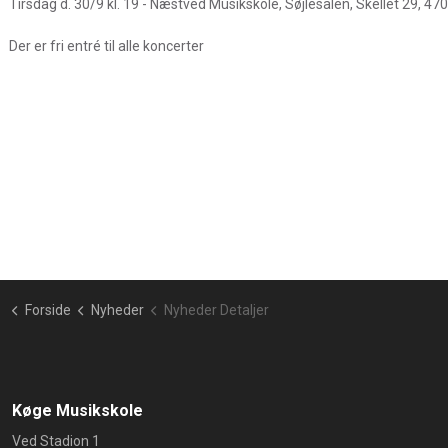
Tirsdag d. 30/9 kl. 19 - Næstved Musikskole, Søjlesalen, Skellet 29, 4
Der er fri entré til alle koncerter
Forside
Nyheder
Nyheder Detaljer
Køge Musikskole
Ved Stadion 1