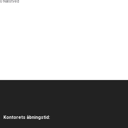
700 Næstved
Kontorets åbningstid: