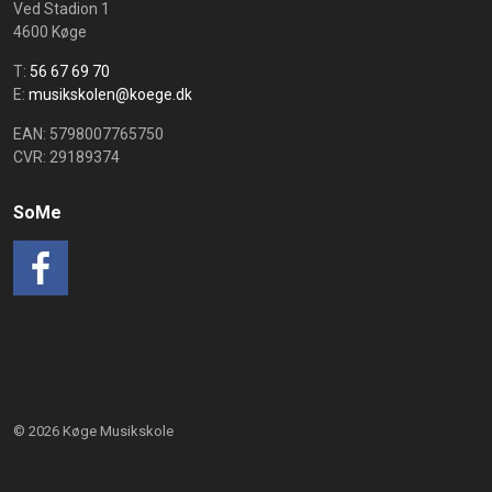
Ved Stadion 1
4600 Køge
T:
56 67 69 70
E:
musikskolen@koege.dk
EAN: 5798007765750
CVR: 29189374
SoMe
Facebook
© 2026 Køge Musikskole