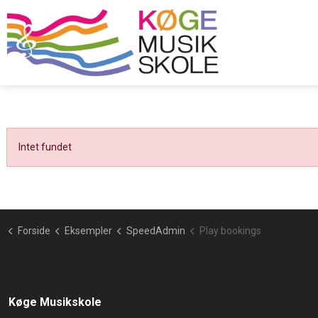
Intet fundet
Forside
Eksempler
SpeedAdmin
Play bookings
Køge Musikskole